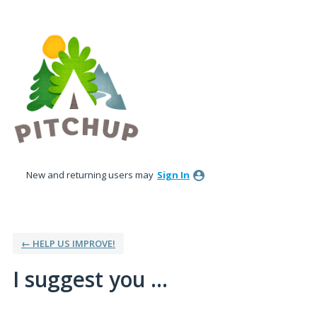
Skip
to
content
New and returning users may
Sign In
← HELP US IMPROVE!
I suggest you ...