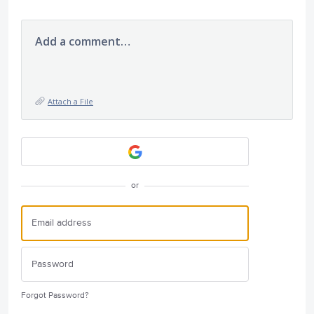
Add a comment…
Attach a File
or
Forgot Password?